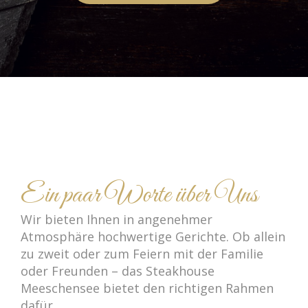
Ein paar Worte über Uns
Wir bieten Ihnen in angenehmer
Atmosphäre hochwertige Gerichte. Ob allein
zu zweit oder zum Feiern mit der Familie
oder Freunden – das Steakhouse
Meeschensee bietet den richtigen Rahmen
dafür.